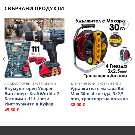
СВЪРЗАНИ ПРОДУКТИ
Добави
Добави
в
в
Любими
Любими
АКУМУЛАТОРНИ ИНСТРУМЕНТИ
ЕЛЕКТРИЧЕСКИ ИНСТРУМЕНТИ
Акумулаторен Ударен
Удължител с макара Bul-
Винтоверт KraftWorld с 2
Max 30m, 4 гнезда, 3×2,5
Батерии + 111 Части
mm, транспортна дръжка
Инструменти в Куфар
38,00
€
45,50
€