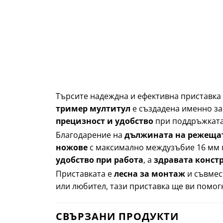
Търсите надеждна и ефективна приставка 
тример мултитул
е създадена именно за
прецизност и удобство
при поддръжката
Благодарение на
дължината на режещат
ножове
с максимално междузъбие 16 мм п
удобство при работа
, а
здравата конст
Приставката е
лесна за монтаж
и съвмес
или любител, тази приставка ще ви помог
СВЪРЗАНИ ПРОДУКТИ