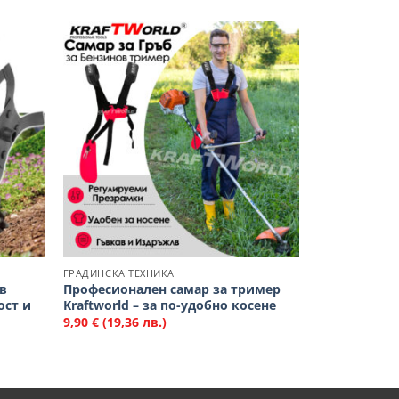
обави
Добави
в
в
юбими
Любими
ГРАДИНСКА ТЕХНИКА
в
Професионален самар за тример
ост и
Kraftworld – за по-удобно косене
9,90
€
(19,36 лв.)