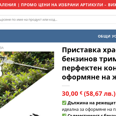
АЛЕНИЯ | ПРОМО ЦЕНИ НА ИЗБРАНИ АРТИКУЛИ – ВИЖ
рсене
ОБЩИ У
Приставка хра
ВA
бензинов трим
перфектен ко
Добави
в
оформяне на ж
Любими
30,00
(58,67 лв.)
€
Дължина на режещата
идеална за оформяне на п
Съвместимост с бенз