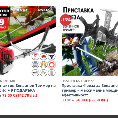
-13%
Добави
Д
в
Любими
Л
АМАЛЕНИЯ
ГРАДИНСКА ТЕХНИКА
тактов Бензинов Тример на
Приставка Фреза за Бензино
orld + 9 ПОДАРЪКА
тример – максимална мощн
ефективност!
€
73,00
€
(142,78 лв.)
39,00
€
34,00
€
(66,50 лв.)