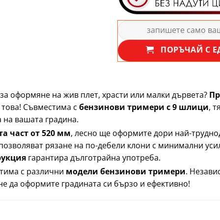
ПОРЪЧАЙ С Е
за оформяне на жив плет, храсти или малки дървета?
Пр
 това! Съвместима с
бензинови тримери с 9 шлици
, 
 на вашата градина.
а част от 520 мм
, лесно ще оформите дори най-трудн
озволяват рязане на по-дебели клони с минимални усил
рукция
гарантира дълготрайна употреба.
тима с различни
модели бензинови тримери
. Незави
не да оформите градината си бързо и ефективно!