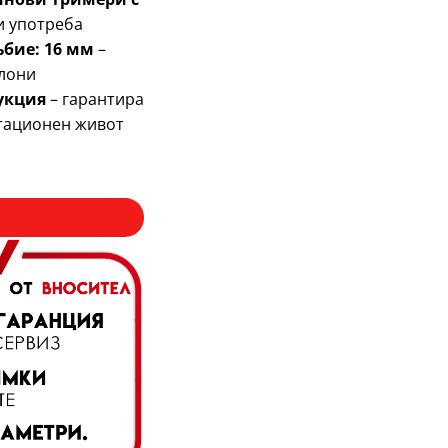
и употреба
бие: 16 мм
–
клони
укция
– гарантира
атационен живот
асторез за бензинов тример – перфектен контрол при офор