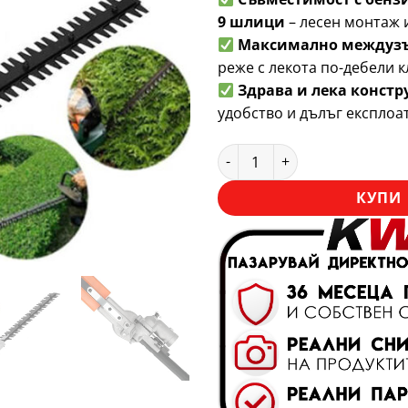
9 шлици
– лесен монтаж 
Максимално междузъ
реже с лекота по-дебели 
Здрава и лека констр
удобство и дълъг експло
количество за Приставка хр
КУПИ