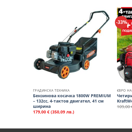
-33%
Добави
Добави
в
в
Любими
Любими
ГРАДИНСКА ТЕХНИКА
€ВРО Н
а трева
Бензинова косачка 1800W PREMIUM
Четири
КА
– 132cc, 4-тактов двигател, 41 см
KraftW
ширина
109,00
179,00
€
(350,09 лв.)