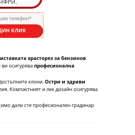
ДИН КЛИК
иставката храсторез за бензинов
тя ви осигурява
професионална
одостъпните клони.
Остри и здрави
ия. Компактният и лек дизайн осигурява
симо дали сте професионален градинар