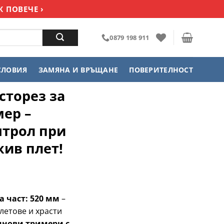
 ПОВЕЧЕ ›
0879 198 911
СЛОВИЯ
ЗАМЯНА И ВРЪЩАНЕ
ПОВЕРИТЕЛНОСТ
сторез за
ер –
нтрол при
ив плет!
 част: 520 мм
–
летове и храсти
инови тримери с