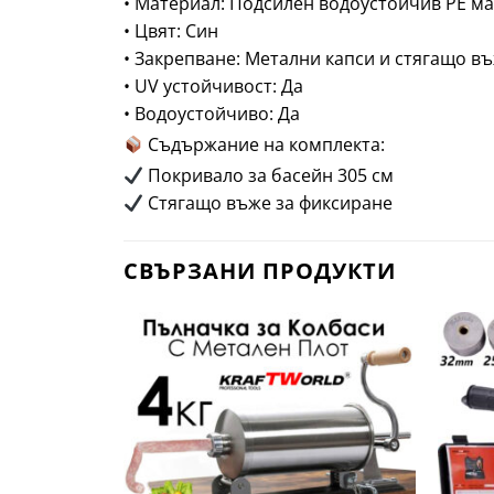
• Материал: Подсилен водоустойчив PE м
• Цвят: Син
• Закрепване: Метални капси и стягащо в
• UV устойчивост: Да
• Водоустойчиво: Да
Съдържание на комплекта:
Покривало за басейн 305 см
Стягащо въже за фиксиране
СВЪРЗАНИ ПРОДУКТИ
Добави
Добави
в
в
Любими
Любими