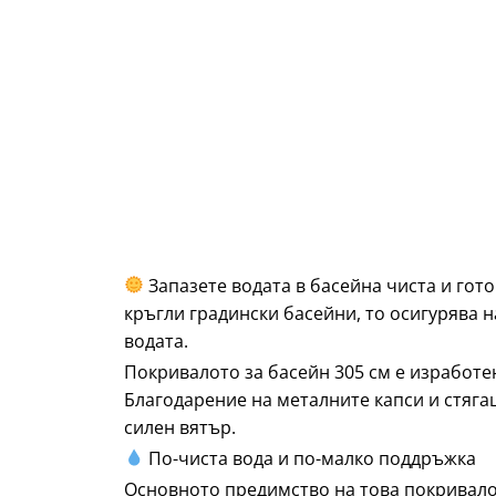
Запазете водата в басейна чиста и гото
кръгли градински басейни, то осигурява 
водата.
Покривалото за басейн 305 см е изработе
Благодарение на металните капси и стяга
силен вятър.
По-чиста вода и по-малко поддръжка
Основното предимство на това покривало з