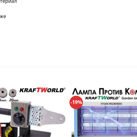
атериал
ъже
-19%
Добави
Д
в
Любими
Л