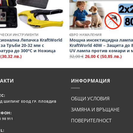
ИЧЕСКИ ИНСТРУМЕНТИ
€ВРО НАМАЛЕНИЯ
ионална Лепачка KraftWorld
Мощна инсектицидна лампа
 за Тръби 20-32 мм с
KraftWorld 40W – Защита до 8
атура до 300°C и Ножица
UV лампа против комари и 
(30,32 лв.)
32,00
€
26,00
€
(50,85 лв.)
АКТИ
ИНФОРМАЦИЯ
ЕС:
ОБЩИ УСЛОВИЯ
Д ШИПИНГ ЕООД ГР. ПЛОВДИВ
ЗАМЯНА И ВРЪЩАНЕ
ЕФОН:
1 98 911
ПОВЕРИТЕЛНОСТ
L: