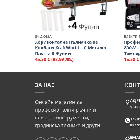
ЗА ДОМА
ЕЛЕКТР
на
Хоризонтална Пълначка за
Профес
Материал
Колбаси KraftWorld – С Метален
800W –
 молив
Плот и 3 Фунии
Темпер
)
45,50
€
(88,99 лв.)
15,50
€
ЗА НАС
КОНТ
АДР
Онлайн магазин за
УЪРЛ
професионални ръчни и
електро инструменти,
ТЕЛ
градинска техника и други.
087 9
EMAI