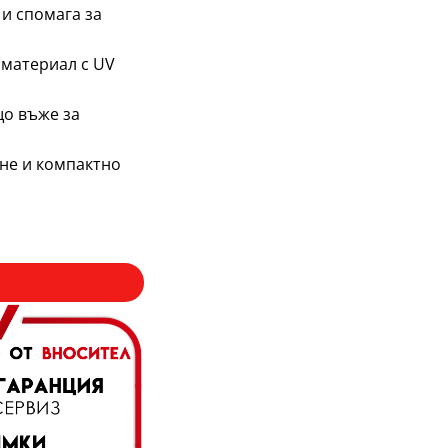
и спомага за
 материал с UV
що въже за
не и компактно
 басейн 305см – водоустойчиво със стягащо въже