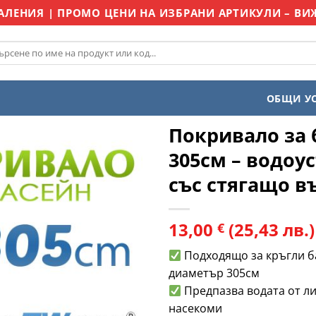
АЛЕНИЯ | ПРОМО ЦЕНИ НА ИЗБРАНИ АРТИКУЛИ – ВИЖ
рсене
ОБЩИ У
Покривало за 
305см – водоу
със стягащо в
Добави
в
Любими
13,00
(25,43 лв.)
€
Подходящо за кръгли б
диаметър 305см
Предпазва водата от ли
насекоми