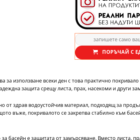
ПОРЪЧАЙ С Е
ва за използване всеки ден с това практично покривало
надеждна защита срещу листа, прах, насекоми и други з
но от здрав водоустойчив материал, подходящ за продъ
щото въже, покривалото се закрепва стабилно към басей
а басейн е защитата от замърсяване. Вместо листа, пра