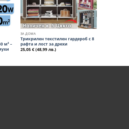
ЗА ДОМА
Трикрилен текстилен гардероб с 8
0 м² –
рафта и лост за дрехи
мухи
25,05
€
(48,99 лв.)