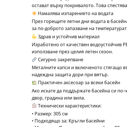
остават върху покривалото. Това спестяв
Намалява изпарението на водата
През горещите летни дни водата в басейн
за по-доброто запазване на температурат
Здрав и устойчив материал
Изработено от качествен водоустойчив PE
използване през целия летен сезон.
Сигурно закрепване
Металните капси и включеното стягащо в
надеждна защита дори при вятър.
Практичен аксесоар за всеки басейн
Ако искате да поддържате басейна си по-
двор, градина или вила.
Технически характеристики:
• Размер: 305 см
• Подходящо за: Кръгли басейни