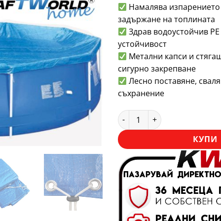
Намалява изпарението 
задържане на топлината
Здрав водоустойчив PE
устойчивост
Метални капси и стяга
сигурно закрепване
Лесно поставяне, сваля
съхранение
количество за Покривало за
КУПИ