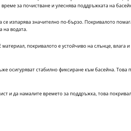
а време за почистване и улеснява поддръжката на басей
а се изпарява значително по-бързо. Покривалото помага
а на водата.
 материал, покривалото е устойчиво на слънце, влага и
ъже осигуряват стабилно фиксиране към басейна. Това 
чист и да намалите времето за поддръжка, това покривал