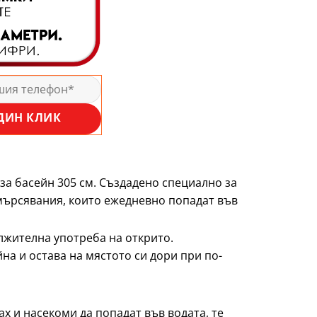
ДИН КЛИК
 за басейн 305 см. Създадено специално за
амърсявания, които ежедневно попадат във
лжителна употреба на открито.
на и остава на мястото си дори при по-
х и насекоми да попадат във водата, те