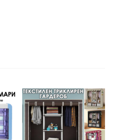
обави
Добави
в
в
юбими
Любими