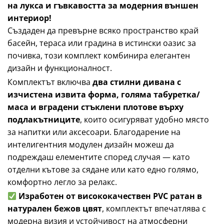
на лукса и гъвкавостта за модерния външен
интериор!
Създаден да превърне всяко пространство край
басейн, тераса или градина в истински оазис за
почивка, този комплект комбинира елегантен
дизайн и функционалност.
Комплектът включва
два стилни дивана с
изчистена извита форма, голяма табуретка/
маса и вградени стъклени плотове върху
подлакътниците
, които осигуряват удобно място
за напитки или аксесоари. Благодарение на
интелигентния модулен дизайн можеш да
подреждаш елементите според случая — като
отделни кътове за сядане или като едно голямо,
комфортно легло за релакс.
Изработен от висококачествен PVC ратан в
натурален бежов цвят
, комплектът впечатлява с
модерна визия и устойчивост на атмосферни