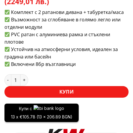
(2249,01 лв.)
Комплект с 2 ратанови дивана + табуретка/маса
Възможност за сглобяване в голямо легло или
отделни модули
PVC ратан с алуминиева рамка и стъклени
плотове
Устойчив на атмосферни условия, идеален за
градина или басейн
Включени 8бр възглавници
количество за Градински комплект Long Beach: 2 ратанови
КУПИ
Купи с
13 x €105.78 (13 x 206.89 BGN)