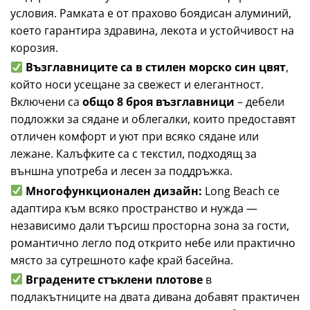
условия. Рамката е от прахово боядисан алуминий,
което гарантира здравина, лекота и устойчивост на
корозия.
Възглавниците са в стилен морско син цвят
,
който носи усещане за свежест и елегантност.
Включени са
общо 8 броя възглавници
– дебели
подложки за сядане и облегалки, които предоставят
отличен комфорт и уют при всяко сядане или
лежане. Калъфките са с текстил, подходящ за
външна употреба и лесен за поддръжка.
Многофункционален дизайн:
Long Beach се
адаптира към всяко пространство и нужда —
независимо дали търсиш просторна зона за гости,
романтично легло под открито небе или практично
място за сутрешното кафе край басейна.
Вградените стъклени плотове
в
подлакътниците на двата дивана добавят практичен