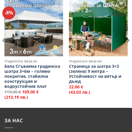
-8%
Добави
Добави
в
в
Любими
Любими
ГРАДИНСКИ МЕБЕЛИ
ГРАДИНСКИ МЕБЕЛИ
Бяла Сгъваема градинска
Страница за шатра 3×3
шатра 3×6м – голямо
(зелена) 9 метра –
покритие, стабилна
Устойчивост на вятър и
конструкция и
дъжд
водоустойчив плат
22,00
€
119,00
€
109,00
€
(43,03 лв.)
(213,19 лв.)
ЗА НАС