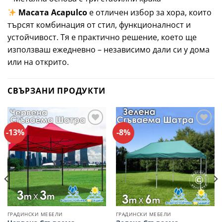
Масата Acapulco
е отличен избор за хора, които
търсят комбинация от стил, функционалност и
устойчивост. Тя е практично решение, което ще
използваш ежедневно – независимо дали си у дома
или на открито.
СВЪРЗАНИ ПРОДУКТИ
-13%
-8%
Добави
Добави
в
в
Любими
Любими
ГРАДИНСКИ МЕБЕЛИ
ГРАДИНСКИ МЕБЕЛИ