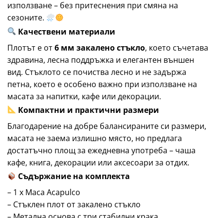
използване – без притеснения при смяна на
сезоните.
Качествени материали
Плотът е от
6 мм закалено стъкло
, което съчетава
здравина, лесна поддръжка и елегантен външен
вид. Стъклото се почиства лесно и не задържа
петна, което е особено важно при използване на
масата за напитки, кафе или декорации.
Компактни и практични размери
Благодарение на добре балансираните си размери,
масата не заема излишно място, но предлага
достатъчно площ за ежедневна употреба – чаша
кафе, книга, декорации или аксесоари за отдих.
Съдържание на комплекта
– 1 х Маса Acapulco
– Стъклен плот от закалено стъкло
– Метална основа с три стабилни крака