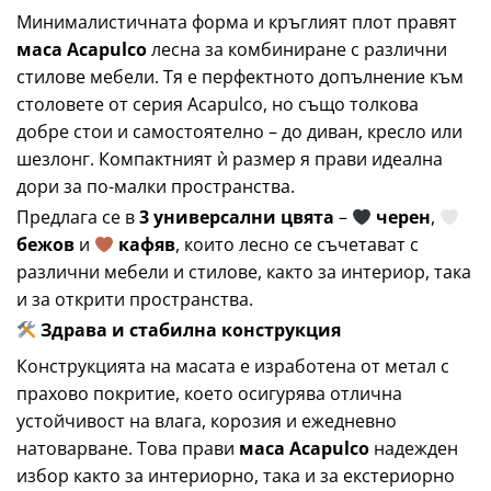
Минималистичната форма и кръглият плот правят
маса Acapulco
лесна за комбиниране с различни
стилове мебели. Тя е перфектното допълнение към
столовете от серия Acapulco, но също толкова
добре стои и самостоятелно – до диван, кресло или
шезлонг. Компактният ѝ размер я прави идеална
дори за по-малки пространства.
Предлага се в
3 универсални цвята
–
черен
,
бежов
и
кафяв
, които лесно се съчетават с
различни мебели и стилове, както за интериор, така
и за открити пространства.
Здрава и стабилна конструкция
Конструкцията на масата е изработена от метал с
прахово покритие, което осигурява отлична
устойчивост на влага, корозия и ежедневно
натоварване. Това прави
маса Acapulco
надежден
избор както за интериорно, така и за екстериорно