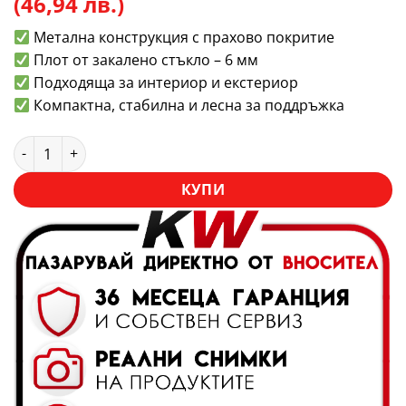
(46,94 лв.)
Метална конструкция с прахово покритие
Плот от закалено стъкло – 6 мм
Подходяща за интериор и екстериор
Компактна, стабилна и лесна за поддръжка
количество за Дизайнерска маса Acapulco – метална конс
КУПИ