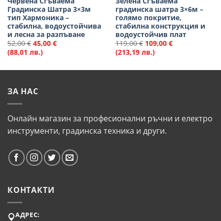
Червена Сгъваема
Зелена Сгъваема
Градинска Шатра 3×3м
градинска шатра 3×6м –
тип Хармоника –
голямо покритие,
стабилна, водоустойчива
стабилна конструкция и
и лесна за разпъване
водоустойчив плат
52,00
€
45,00
€
119,00
€
109,00
€
(88,01 лв.)
(213,19 лв.)
ЗА НАС
Онлайн магазин за професионални ръчни и електро
инструменти, градинска техника и други.
КОНТАКТИ
АДРЕС: