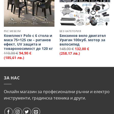
PVC МЕБЕЛИ
БЕЗ КАТЕГОРИЯ
Комплект Polo с 6 стола и
Бензинов вело двигател
маса 75×125 см – ратанов
Ураган 100куб. мотор за
ефект, UV защита и
велосипед
товароносимост до 120 кг
148,00
€
132,00
€
110,00
€
94,90
€
(258,17 лв.)
(185,61 лв.)
ЗА НАС
Онлайн магазин за професионални ръчни и електро
инструменти, градинска техника и други.