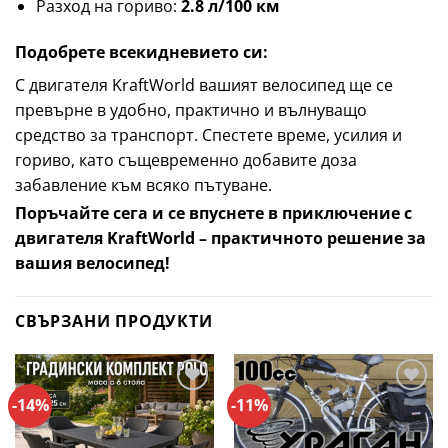
Разход на гориво:
2.8 л/100 км
Подобрете всекидневието си:
С двигателя KraftWorld вашият велосипед ще се
превърне в удобно, практично и вълнуващо
средство за транспорт. Спестете време, усилия и
гориво, като същевременно добавите доза
забавление към всяко пътуване.
Поръчайте сега и се впуснете в приключение с
двигателя KraftWorld – практичното решение за
вашия велосипед!
СВЪРЗАНИ ПРОДУКТИ
-14%
-11%
Добави
Добави
в
в
Любими
Любими