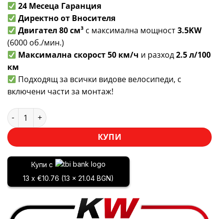
24 Месеца Гаранция
Директно от Вносителя
Двигател 80 см³
с максимална мощност
3.5KW
(6000 об./мин.)
Максимална скорост 50 км/ч
и разход
2.5 л/100
км
Подходящ за всички видове велосипеди, с
включени части за монтаж!
количество за Бензинов вело двигател Ураган 80куб. мот
КУПИ
Купи с
13 x €10.76 (13 x 21.04 BGN)