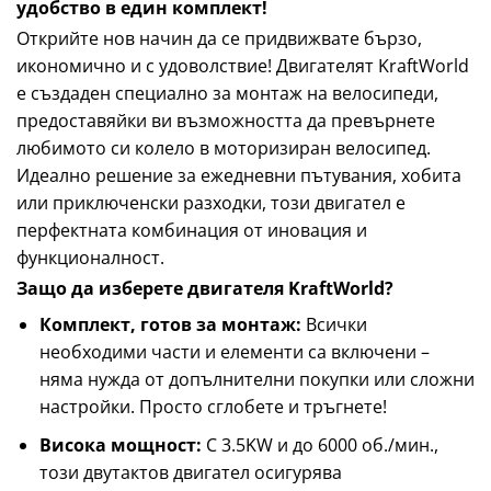
удобство в един комплект!
Открийте нов начин да се придвижвате бързо,
икономично и с удоволствие! Двигателят KraftWorld
е създаден специално за монтаж на велосипеди,
предоставяйки ви възможността да превърнете
любимото си колело в моторизиран велосипед.
Идеално решение за ежедневни пътувания, хобита
или приключенски разходки, този двигател е
перфектната комбинация от иновация и
функционалност.
Защо да изберете двигателя KraftWorld?
Комплект, готов за монтаж:
Всички
необходими части и елементи са включени –
няма нужда от допълнителни покупки или сложни
настройки. Просто сглобете и тръгнете!
Висока мощност:
С 3.5KW и до 6000 об./мин.,
този двутактов двигател осигурява